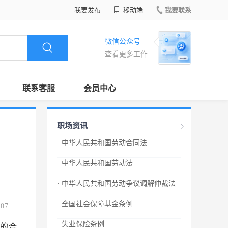
我要发布
移动端
我要联系
微信公众号
查看更多工作
联系客服
会员中心
职场资讯
· 中华人民共和国劳动合同法
· 中华人民共和国劳动法
· 中华人民共和国劳动争议调解仲裁法
· 全国社会保障基金条例
.07
· 失业保险条例
查时，有权查阅与劳动合同、集体合同有关的材料，有权对劳动场所进行实地检查，用人单位和劳动者都应当如实提供有关情况和材料。 劳动行政部门的工作人员进行监督检查，应当出示证件，依法行使职权，文明执法。 第七十六条 县级以上人民政府建设、卫生、安全生产监督管理等有关主管部门在各自职责范围内，对用人单位执行劳动合同制度的情况进行监督管理。 第七十七条 劳动者合法权益受到侵害的，有权要求有关部门依法处理，或者依法申请仲裁、提起诉讼。 第七十八条 工会依法维护劳动者的合法权益，对用人单位履行劳动合同、集体合同的情况进行监督。用人单位违反劳动法律、法规和劳动合同、集体合同的，工会有权提出意见或者要求纠正；劳动者申请仲裁、提起诉讼的，工会依法给予支持和帮助。 第七十九条 任何组织或者个人对违反本法的行为都有权举报，县级以上人民政府劳动行政部门应当及时核实、处理，并对举报有功